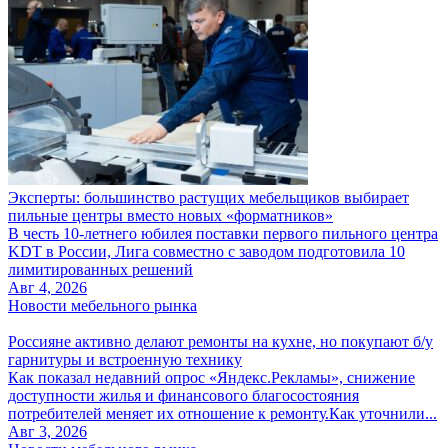
Эксперты: большинство растущих мебельщиков выбирает
пильные центры вместо новых «форматников»
В честь 10-летнего юбилея поставки первого пильного центра
KDT в России, Лига совместно с заводом подготовила 10
лимитированных решений
Авг 4, 2026
Новости мебельного рынка
Россияне активно делают ремонты на кухне, но покупают б/у
гарнитуры и встроенную технику
Как показал недавний опрос «Яндекс.Рекламы», снижение
доступности жилья и финансового благосостояния
потребителей меняет их отношение к ремонту.Как уточнили...
Авг 3, 2026