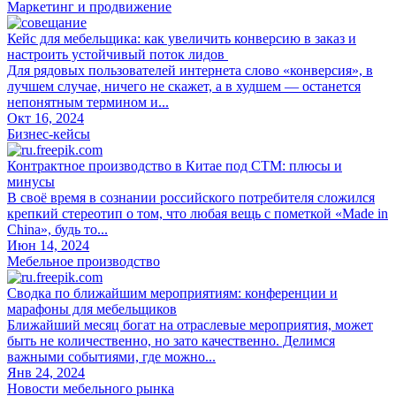
Маркетинг и продвижение
Кейс для мебельщика: как увеличить конверсию в заказ и
настроить устойчивый поток лидов
Для рядовых пользователей интернета слово «конверсия», в
лучшем случае, ничего не скажет, а в худшем — останется
непонятным термином и...
Окт 16, 2024
Бизнес-кейсы
Контрактное производство в Китае под СТМ: плюсы и
минусы
В своё время в сознании российского потребителя сложился
крепкий стереотип о том, что любая вещь с пометкой «Made in
China», будь то...
Июн 14, 2024
Мебельное производство
Сводка по ближайшим мероприятиям: конференции и
марафоны для мебельщиков
Ближайший месяц богат на отраслевые мероприятия, может
быть не количественно, но зато качественно. Делимся
важными событиями, где можно...
Янв 24, 2024
Новости мебельного рынка