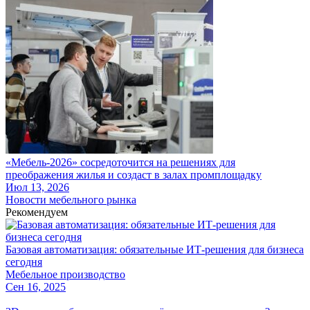
«Мебель-2026» сосредоточится на решениях для
преображения жилья и создаст в залах промплощадку
Июл 13, 2026
Новости мебельного рынка
Рекомендуем
Базовая автоматизация: обязательные ИТ-решения для бизнеса
сегодня
Мебельное производство
Сен 16, 2025