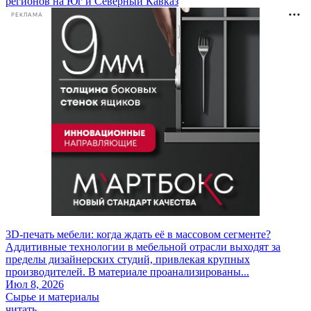
регионов на Юг и Северный Кавказ
РЕКЛАМА
3D-печать мебели: когда ждать её в массовом сегменте?
Аддитивные технологии в мебельной отрасли выходят за
пределы дизайнерских студий, привлекая крупных
производителей. В материале проанализированы...
Июл 8, 2026
Сырье и материалы
читать