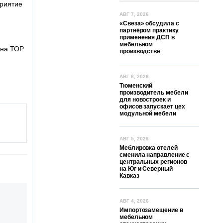
приятие
АВГ 7, 2026
«Свеза» обсудила с
партнёром практику
применения ДСП в
мебельном
 на ТОР
производстве
АВГ 6, 2026
Тюменский
производитель мебели
для новостроек и
офисов запускает цех
модульной мебели
АВГ 5, 2026
Меблировка отелей
сменила направление с
центральных регионов
на Юг и Северный
Кавказ
АВГ 4, 2026
Импортозамещение в
мебельном