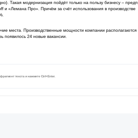
одно). Такая модернизация пойдёт только на пользу бизнесу – пред
off и «Лемана Про». Причём за счёт использования в производстве
%.
очие места. Производственные мощности компании располагаются
рь появилось 24 новые вакансии.
рагмент текста и нажмите Ctrl+Enter.