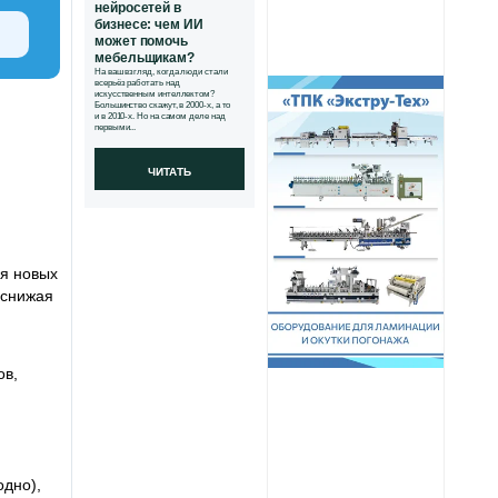
нейросетей в
бизнесе: чем ИИ
может помочь
мебельщикам?
На ваш взгляд, когда люди стали
всерьёз работать над
искусственным интеллектом?
Большинство скажут, в 2000-х, а то
и в 2010-х. Но на самом деле над
первыми...
ЧИТАТЬ
ия новых
 снижая
ов,
одно),