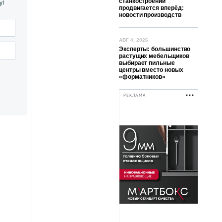
станкостроении
у!
продвигается вперёд:
новости производств
АВГ 4, 2026
Эксперты: большинство
растущих мебельщиков
выбирает пильные
центры вместо новых
«форматников»
РЕКЛАМА