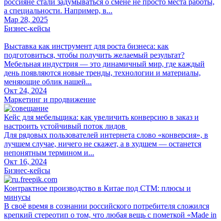
россияне стали задумываться о смене не просто места работы,
а специальности. Например, в...
Мар 28, 2025
Бизнес-кейсы
Выставка как инструмент для роста бизнеса: как
подготовиться, чтобы получить желаемый результат?
Мебельная индустрия — это динамичный мир, где каждый
день появляются новые тренды, технологии и материалы,
меняющие облик нашей...
Окт 24, 2024
Маркетинг и продвижение
Кейс для мебельщика: как увеличить конверсию в заказ и
настроить устойчивый поток лидов
Для рядовых пользователей интернета слово «конверсия», в
лучшем случае, ничего не скажет, а в худшем — останется
непонятным термином и...
Окт 16, 2024
Бизнес-кейсы
Контрактное производство в Китае под СТМ: плюсы и
минусы
В своё время в сознании российского потребителя сложился
крепкий стереотип о том, что любая вещь с пометкой «Made in