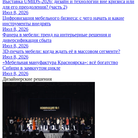
Выставка UMIDS-2026: дизайн и технологии вне кризиса или
для его преодоления? (часть 2)
Июл 8, 2026
Цифровизация мебельного бизнеса: с чего начать и какие
инструменты внедрять
Июл 8, 2026
Фанера в мебели: тренд на интерьерные решения и
диверсификация сбыта
Июл 8, 2026
3D-печать мебели: когда ждать её в массовом сегменте?
Июл 8, 2026
«Мебельная мануфактура Красноярска»: всё богатство
Сибири в замкнутом цикле
Июл 8, 2026
Дизайнерские решения