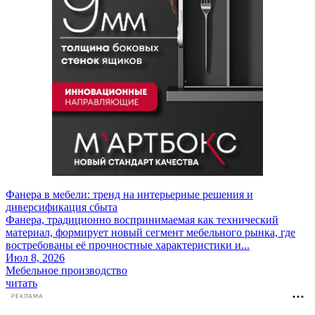
Фанера в мебели: тренд на интерьерные решения и
диверсификация сбыта
Фанера, традиционно воспринимаемая как технический
материал, формирует новый сегмент мебельного рынка, где
востребованы её прочностные характеристики и...
Июл 8, 2026
Мебельное производство
читать
РЕКЛАМА