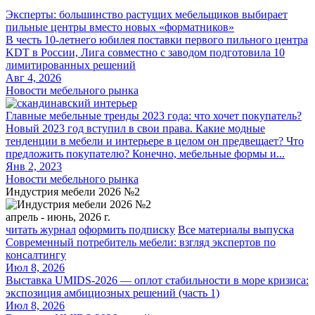
Эксперты: большинство растущих мебельщиков выбирает
пильные центры вместо новых «форматников»
В честь 10-летнего юбилея поставки первого пильного центра
KDT в России, Лига совместно с заводом подготовила 10
лимитированных решений
Авг 4, 2026
Новости мебельного рынка
Главные мебельные тренды 2023 года: что хочет покупатель?
Новый 2023 год вступил в свои права. Какие модные
тенденции в мебели и интерьере в целом он предвещает? Что
предложить покупателю? Конечно, мебельные формы и...
Янв 2, 2023
Новости мебельного рынка
Индустрия мебели 2026 №2
апрель - июнь, 2026 г.
читать журнал
оформить подписку
Все материалы выпуска
Современный потребитель мебели: взгляд экспертов по
консалтингу
Июл 8, 2026
Выставка UMIDS-2026 — оплот стабильности в море кризиса:
экспозиция амбициозных решений (часть 1)
Июл 8, 2026