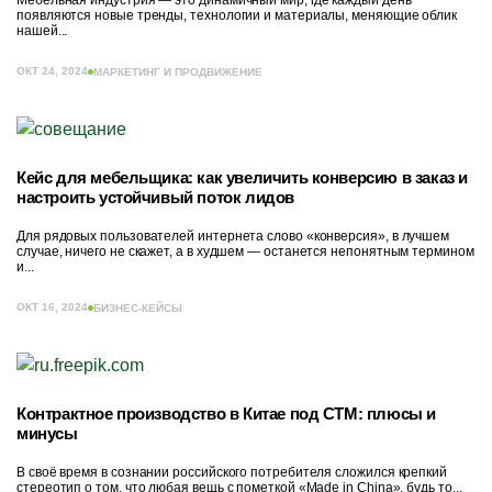
Мебельная индустрия — это динамичный мир, где каждый день
появляются новые тренды, технологии и материалы, меняющие облик
нашей...
ОКТ 24, 2024
МАРКЕТИНГ И ПРОДВИЖЕНИЕ
Кейс для мебельщика: как увеличить конверсию в заказ и
настроить устойчивый поток лидов
Для рядовых пользователей интернета слово «конверсия», в лучшем
случае, ничего не скажет, а в худшем — останется непонятным термином
и...
ОКТ 16, 2024
БИЗНЕС-КЕЙСЫ
Контрактное производство в Китае под СТМ: плюсы и
минусы
В своё время в сознании российского потребителя сложился крепкий
стереотип о том, что любая вещь с пометкой «Made in China», будь то...