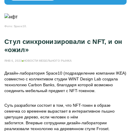
МЕБЕЛЬНОЕ ПРОИЗВОДСТВО
ЕЩЁ РУБРИКИ
ЖУРНАЛ ИНДУСТРИЯ МЕБЕЛИ
Фото: Space10.
ИНФОРМАЦИЯ О ПОРТАЛЕ
РЕКЛАМОДАТЕЛЯМ
Стул синхронизировали с NFT, и он
«ожил»
ЯНВ 6, 2023
НОВОСТИ МЕБЕЛЬНОГО РЫНКА
Дизайн-лаборатория Space10 (подразделение компании IKEA)
совместно с коллективом студии WINT Design Lab создала
технологию Carbon Banks, благодаря которой возможно
соединить мебельный предмет с NFT-токеном.
Суть разработки состоит в том, что NFT-токен в образе
семечка со временем вырастает в интерактивное пышно
цветущее дерево, если человек о нём
заботится. Впервые сотрудники дизайн-лаборатории
реализовали технологию на деревянном стуле Froset.