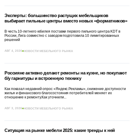
Эксперты: большинство растущих мебельщиков
выбирает пильные центры вместо новых «форматников»
В честь 10-летнего юбилея поставки первого пильного центра KDT в
России, Лига совместно с заводом подготовила 10 лимитированных
решений
АВГ 4, 2026
НОВОСТИ МЕБЕЛЬНОГО РЫНКА
Россияне активно делают ремонты на кухне, но покупают
б/у гарнитуры и встроенную технику
Как показал недавний опрос «Яндекс.Рекламы», снижение доступности
жилья и финансового благосостояния потребителей меняет их
отношение к ремонту.Как уточнили...
АВГ 3, 2026
НОВОСТИ МЕБЕЛЬНОГО РЫНКА
Ситуация на рынке мебели 2025: какие тренды к ней