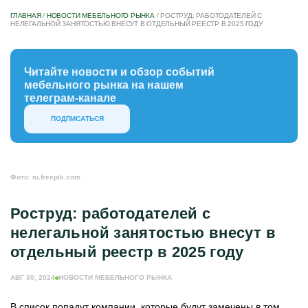
ГЛАВНАЯ
/
НОВОСТИ МЕБЕЛЬНОГО РЫНКА
/
РОСТРУД: РАБОТОДАТЕЛЕЙ С
НЕЛЕГАЛЬНОЙ ЗАНЯТОСТЬЮ ВНЕСУТ В ОТДЕЛЬНЫЙ РЕЕСТР В 2025 ГОДУ
Читайте новости и обзор событий
мебельного рынка на нашем
телеграм-канале
ПОДПИСАТЬСЯ
Фото: ru.freepik.com
Роструд: работодателей с
нелегальной занятостью внесут в
отдельный реестр в 2025 году
АВГ 30, 2024
НОВОСТИ МЕБЕЛЬНОГО РЫНКА
В список попадут компании, которые будут замечены в том,