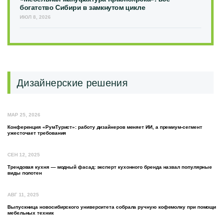
богатство Сибири в замкнутом цикле
ИЮЛ 8, 2026
Дизайнерские решения
МАР 25, 2026
Конференция «РумТурист»: работу дизайнеров меняет ИИ, а премиум-сегмент
ужесточает требования
СЕН 12, 2025
Трендовая кухня — модный фасад: эксперт кухонного бренда назвал популярные
виды полотен
АВГ 11, 2025
Выпускница новосибирского университета собрала ручную кофемолку при помощи
мебельных техник