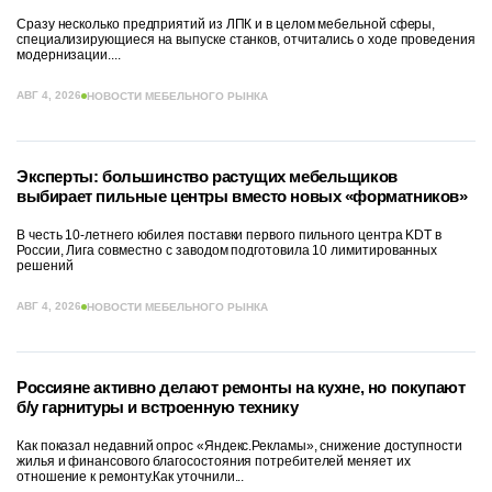
Сразу несколько предприятий из ЛПК и в целом мебельной сферы,
специализирующиеся на выпуске станков, отчитались о ходе проведения
модернизации....
АВГ 4, 2026
НОВОСТИ МЕБЕЛЬНОГО РЫНКА
Эксперты: большинство растущих мебельщиков
выбирает пильные центры вместо новых «форматников»
В честь 10-летнего юбилея поставки первого пильного центра KDT в
России, Лига совместно с заводом подготовила 10 лимитированных
решений
АВГ 4, 2026
НОВОСТИ МЕБЕЛЬНОГО РЫНКА
Россияне активно делают ремонты на кухне, но покупают
б/у гарнитуры и встроенную технику
Как показал недавний опрос «Яндекс.Рекламы», снижение доступности
жилья и финансового благосостояния потребителей меняет их
отношение к ремонту.Как уточнили...