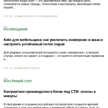
Мебельная индустрия — это динамичный мир, где каждый день
появляются новые тренды, технологии и материалы, меняющие облик
нашей...
ОКТ 24, 2024
МАРКЕТИНГ И ПРОДВИЖЕНИЕ
Кейс для мебельщика: как увеличить конверсию в заказ и
настроить устойчивый поток лидов
Для рядовых пользователей интернета слово «конверсия», в лучшем
случае, ничего не скажет, а в худшем — останется непонятным термином
и...
ОКТ 16, 2024
БИЗНЕС-КЕЙСЫ
Контрактное производство в Китае под СТМ: плюсы и
минусы
В своё время в сознании российского потребителя сложился крепкий
стереотип о том, что любая вещь с пометкой «Made in China», будь то...