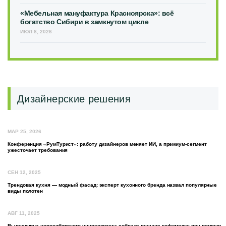
«Мебельная мануфактура Красноярска»: всё
богатство Сибири в замкнутом цикле
ИЮЛ 8, 2026
Дизайнерские решения
МАР 25, 2026
Конференция «РумТурист»: работу дизайнеров меняет ИИ, а премиум-сегмент
ужесточает требования
СЕН 12, 2025
Трендовая кухня — модный фасад: эксперт кухонного бренда назвал популярные
виды полотен
АВГ 11, 2025
Выпускница новосибирского университета собрала ручную кофемолку при помощи