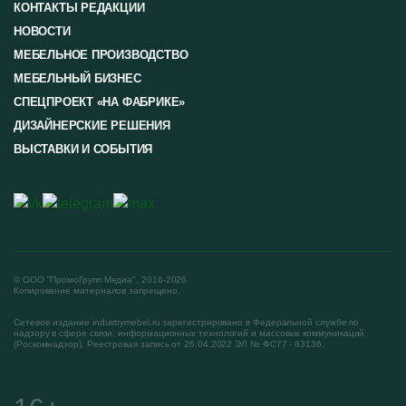
КОНТАКТЫ РЕДАКЦИИ
НОВОСТИ
МЕБЕЛЬНОЕ ПРОИЗВОДСТВО
МЕБЕЛЬНЫЙ БИЗНЕС
СПЕЦПРОЕКТ «НА ФАБРИКЕ»
ДИЗАЙНЕРСКИЕ РЕШЕНИЯ
ВЫСТАВКИ И СОБЫТИЯ
© ООО "ПромоГрупп Медиа", 2016-2026
Копирование материалов запрещено.
Сетевое издание industrymebel.ru зарегистрировано в Федеральной службе по
надзору в сфере связи, информационных технологий и массовых коммуникаций
(Роскомнадзор). Реестровая запись от 26.04.2022 ЭЛ № ФС77 - 83136.