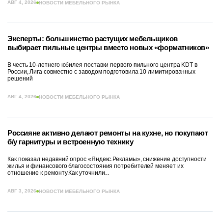
АВГ 4, 2026
НОВОСТИ МЕБЕЛЬНОГО РЫНКА
Эксперты: большинство растущих мебельщиков
выбирает пильные центры вместо новых «форматников»
В честь 10-летнего юбилея поставки первого пильного центра KDT в
России, Лига совместно с заводом подготовила 10 лимитированных
решений
АВГ 4, 2026
НОВОСТИ МЕБЕЛЬНОГО РЫНКА
Россияне активно делают ремонты на кухне, но покупают
б/у гарнитуры и встроенную технику
Как показал недавний опрос «Яндекс.Рекламы», снижение доступности
жилья и финансового благосостояния потребителей меняет их
отношение к ремонту.Как уточнили...
АВГ 3, 2026
НОВОСТИ МЕБЕЛЬНОГО РЫНКА