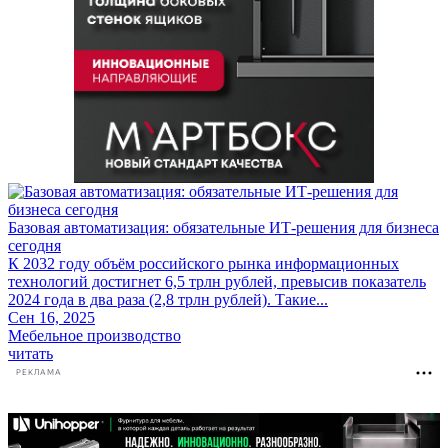
Базовая автоматизация: обязательные ИТ-решения для бизнеса
сегодня
К 2032 году объём российского рынка информационных
технологий достигнет 6,5 трлн рублей, превысив показатель
2024 года в два раза (2,8 трлн рублей). Такие...
Сен 16, 2025
Мебельное производство
читать
РЕКЛАМА