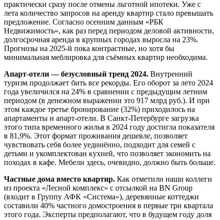
практически сразу после отмены льготной ипотеки. Уже с
лета количество запросов на аренду квартир стало превышать
предложение. Согласно осенним данным «РБК
Недвижимость», как раз перед периодом деловой активности,
долгосрочная аренда в крупных городах выросла на 23%.
Прогнозы на 2025-й пока контрастные, но хотя бы
минимальная меблировка для съёмных квартир необходима.
Апарт-отели — безусловный тренд 2024.
Внутренний
туризм продолжает бить все рекорды. Его оборот за лето 2024
года увеличился на 24% в сравнении с предыдущим летним
периодом (в денежном выражении это 917 млрд руб.). И при
этом каждое третье бронирование (32%) приходилось на
апартаменты и апарт-отели. В Санкт-Петербурге загрузка
этого типа временного жилья в 2024 году достигла показателя
в 81,9%. Этот формат проживания дешевле, позволяет
чувствовать себя более уединённо, подходит для семей с
детьми и укомплектован кухней, что позволяет экономить на
походах в кафе. Мебели здесь, очевидно, должно быть больше.
Частные дома вместо квартир.
Как отметили наши коллеги
из проекта «Лесной комплекс» с отсылкой на BN Group
(входит в Группу АФК «Система»), деревянные коттеджи
составили 40% частного домостроения в первые три квартала
этого года. Эксперты предполагают, что в будущем году доля