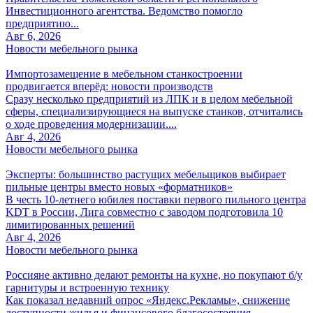
Инвестиционного агентства. Ведомство помогло
предприятию...
Авг 6, 2026
Новости мебельного рынка
Импортозамещение в мебельном станкостроении
продвигается вперёд: новости производств
Сразу несколько предприятий из ЛПК и в целом мебельной
сферы, специализирующиеся на выпуске станков, отчитались
о ходе проведения модернизации....
Авг 4, 2026
Новости мебельного рынка
Эксперты: большинство растущих мебельщиков выбирает
пильные центры вместо новых «форматников»
В честь 10-летнего юбилея поставки первого пильного центра
KDT в России, Лига совместно с заводом подготовила 10
лимитированных решений
Авг 4, 2026
Новости мебельного рынка
Россияне активно делают ремонты на кухне, но покупают б/у
гарнитуры и встроенную технику
Как показал недавний опрос «Яндекс.Рекламы», снижение
доступности жилья и финансового благосостояния