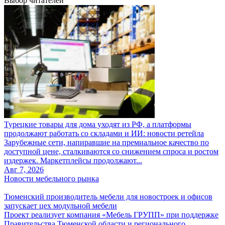
Выбор читателей
Турецкие товары для дома уходят из РФ, а платформы
продолжают работать со складами и ИИ: новости ретейла
Зарубежные сети, напиравшие на премиальное качество по
доступной цене, сталкиваются со снижением спроса и ростом
издержек. Маркетплейсы продолжают...
Авг 7, 2026
Новости мебельного рынка
Тюменский производитель мебели для новостроек и офисов
запускает цех модульной мебели
Проект реализует компания «Мебель ГРУПП» при поддержке
Правительства Тюменской области и регионального