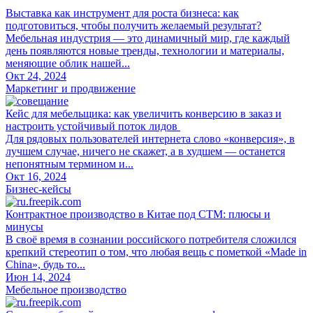
Выставка как инструмент для роста бизнеса: как
подготовиться, чтобы получить желаемый результат?
Мебельная индустрия — это динамичный мир, где каждый
день появляются новые тренды, технологии и материалы,
меняющие облик нашей...
Окт 24, 2024
Маркетинг и продвижение
Кейс для мебельщика: как увеличить конверсию в заказ и
настроить устойчивый поток лидов
Для рядовых пользователей интернета слово «конверсия», в
лучшем случае, ничего не скажет, а в худшем — останется
непонятным термином и...
Окт 16, 2024
Бизнес-кейсы
Контрактное производство в Китае под СТМ: плюсы и
минусы
В своё время в сознании российского потребителя сложился
крепкий стереотип о том, что любая вещь с пометкой «Made in
China», будь то...
Июн 14, 2024
Мебельное производство