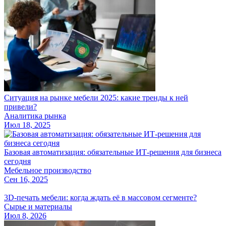
Ситуация на рынке мебели 2025: какие тренды к ней
привели?
Аналитика рынка
Июл 18, 2025
Базовая автоматизация: обязательные ИТ-решения для бизнеса
сегодня
Мебельное производство
Сен 16, 2025
3D-печать мебели: когда ждать её в массовом сегменте?
Сырье и материалы
Июл 8, 2026