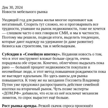
Дек 30, 2024
Новости мебельного рынка
Уходящий год для рынка жилья многие оценивают как
негативный. Спорить тут сложно, но и проговаривать все
трудности, упавшие на рынок недвижимости, тоже не хочется
— слишком часто о них говорили СМИ, и мы в частности.
Поэтому мы решили, подводя итоги, выделить тенденции,
которые дают надежду на удержание (и даже развитие)
бизнеса как строителям, так и мебельщикам.
Субсидии в «Семейную ипотеку».
Недавняя новость о том,
что в этот инструмент вложат больше средств, очень
порадовала обе отрасли. Конечно, облегчённо выдыхать пока
рано — большой процент недвижимости покупали и
несемейные люди, и этот метод повышения рождаемости пока
не выглядит идеальным. Но здесь шансы для рынка
повышаются. К тому же на заседании Госсовета Владимир
Путин уже предложил распространить действие семейной
ипотеки на вторичный рынок. Чуть позже эксперты
«ДОМ.РФ» добавили, что если из неё исключат механизм
лимитов, то спрос вырастет ещё больше.
Рост рынка аренды.
Резкий скачок спроса произошёл