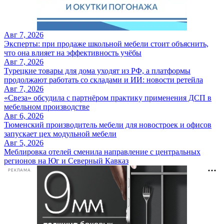
Авг 7, 2026
Эксперты: при продаже школьной мебели стоит объяснить,
что она влияет на эффективность учёбы
Авг 7, 2026
Турецкие товары для дома уходят из РФ, а платформы
продолжают работать со складами и ИИ: новости ретейла
Авг 7, 2026
«Свеза» обсудила с партнёром практику применения ДСП в
мебельном производстве
Авг 6, 2026
Тюменский производитель мебели для новостроек и офисов
запускает цех модульной мебели
Авг 5, 2026
Меблировка отелей сменила направление с центральных
регионов на Юг и Северный Кавказ
РЕКЛАМА