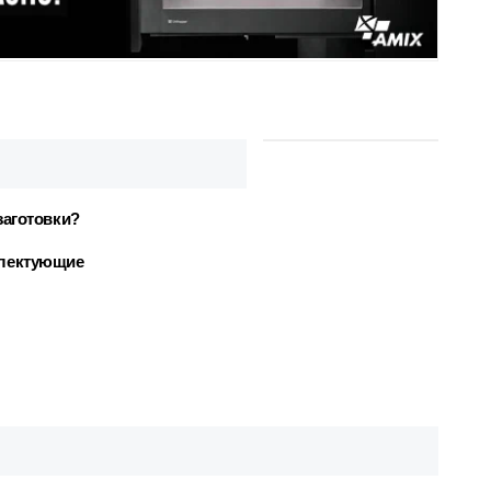
заготовки?
плектующие