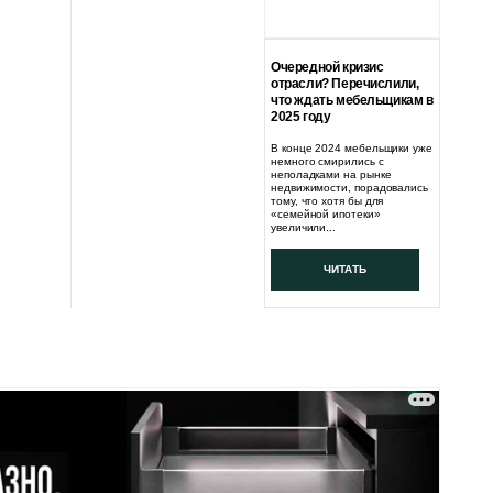
Очередной кризис
отрасли? Перечислили,
что ждать мебельщикам в
2025 году
В конце 2024 мебельщики уже
немного смирились с
неполадками на рынке
недвижимости, порадовались
тому, что хотя бы для
«семейной ипотеки»
увеличили...
ЧИТАТЬ