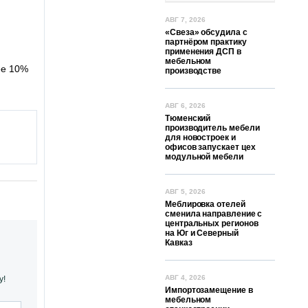
АВГ 7, 2026
«Свеза» обсудила с
партнёром практику
применения ДСП в
мебельном
ее 10%
производстве
АВГ 6, 2026
Тюменский
производитель мебели
для новостроек и
офисов запускает цех
модульной мебели
АВГ 5, 2026
Меблировка отелей
сменила направление с
центральных регионов
на Юг и Северный
Кавказ
АВГ 4, 2026
у!
Импортозамещение в
мебельном