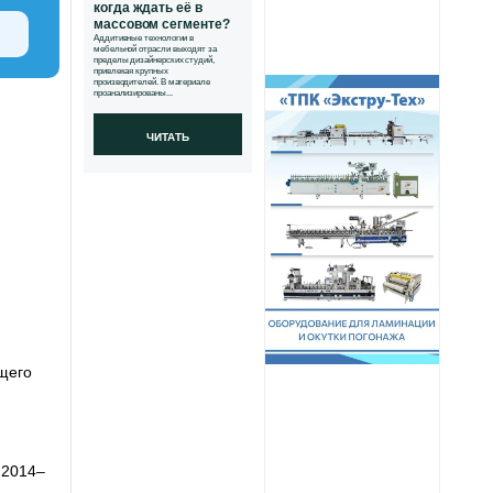
когда ждать её в
массовом сегменте?
Аддитивные технологии в
мебельной отрасли выходят за
пределы дизайнерских студий,
привлекая крупных
производителей. В материале
проанализированы...
ЧИТАТЬ
щего
 2014–