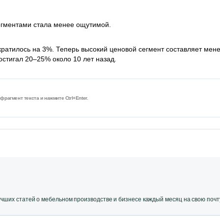
егментами стала менее ощутимой.
ократилось на 3%. Теперь высокий ценовой сегмент составляет мен
остигал 20–25% около 10 лет назад.
рагмент текста и нажмите Ctrl+Enter.
ших статей о мебельном производстве и бизнесе каждый месяц на свою почт