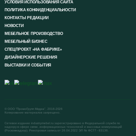
УСЛОВИЯ ИСПОЛЬЗОВАНИЯ САЙТА
ПОЛИТИКА КОНФИДЕНЦИАЛЬНОСТИ
КОНТАКТЫ РЕДАКЦИИ
НОВОСТИ
МЕБЕЛЬНОЕ ПРОИЗВОДСТВО
МЕБЕЛЬНЫЙ БИЗНЕС
СПЕЦПРОЕКТ «НА ФАБРИКЕ»
ДИЗАЙНЕРСКИЕ РЕШЕНИЯ
ВЫСТАВКИ И СОБЫТИЯ
© ООО "ПромоГрупп Медиа", 2016-2026
Копирование материалов запрещено.
Сетевое издание industrymebel.ru зарегистрировано в Федеральной службе по
надзору в сфере связи, информационных технологий и массовых коммуникаций
(Роскомнадзор). Реестровая запись от 26.04.2022 ЭЛ № ФС77 - 83136.