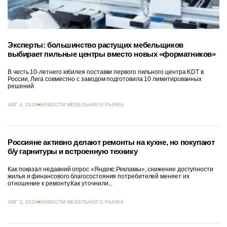
Эксперты: большинство растущих мебельщиков
выбирает пильные центры вместо новых «форматников»
В честь 10-летнего юбилея поставки первого пильного центра KDT в
России, Лига совместно с заводом подготовила 10 лимитированных
решений
АВГ 4, 2026
НОВОСТИ МЕБЕЛЬНОГО РЫНКА
Россияне активно делают ремонты на кухне, но покупают
б/у гарнитуры и встроенную технику
Как показал недавний опрос «Яндекс.Рекламы», снижение доступности
жилья и финансового благосостояния потребителей меняет их
отношение к ремонту.Как уточнили...
АВГ 3, 2026
НОВОСТИ МЕБЕЛЬНОГО РЫНКА