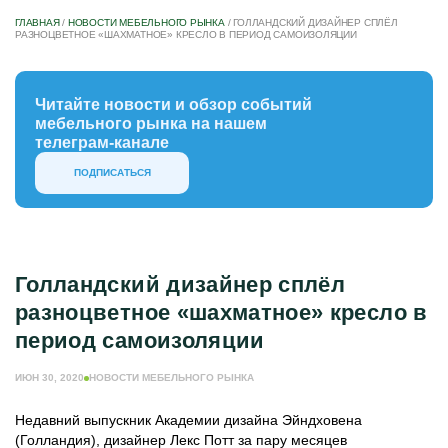
ГЛАВНАЯ
/
НОВОСТИ МЕБЕЛЬНОГО РЫНКА
/
ГОЛЛАНДСКИЙ ДИЗАЙНЕР СПЛЁЛ
РАЗНОЦВЕТНОЕ «ШАХМАТНОЕ» КРЕСЛО В ПЕРИОД САМОИЗОЛЯЦИИ
Читайте новости и обзор событий
мебельного рынка на нашем
телеграм-канале
ПОДПИСАТЬСЯ
Голландский дизайнер сплёл
разноцветное «шахматное» кресло в
период самоизоляции
ИЮН 30, 2020
НОВОСТИ МЕБЕЛЬНОГО РЫНКА
Недавний выпускник Академии дизайна Эйндховена
(Голландия), дизайнер Лекс Потт за пару месяцев