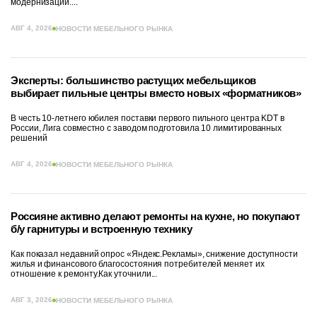
модернизации....
АВГ 4, 2026
НОВОСТИ МЕБЕЛЬНОГО РЫНКА
Эксперты: большинство растущих мебельщиков
выбирает пильные центры вместо новых «форматников»
В честь 10-летнего юбилея поставки первого пильного центра KDT в
России, Лига совместно с заводом подготовила 10 лимитированных
решений
АВГ 4, 2026
НОВОСТИ МЕБЕЛЬНОГО РЫНКА
Россияне активно делают ремонты на кухне, но покупают
б/у гарнитуры и встроенную технику
Как показал недавний опрос «Яндекс.Рекламы», снижение доступности
жилья и финансового благосостояния потребителей меняет их
отношение к ремонту.Как уточнили...
АВГ 3, 2026
НОВОСТИ МЕБЕЛЬНОГО РЫНКА