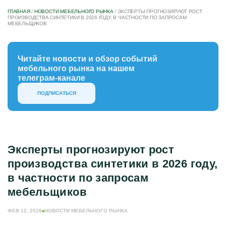
ГЛАВНАЯ
/
НОВОСТИ МЕБЕЛЬНОГО РЫНКА
/
ЭКСПЕРТЫ ПРОГНОЗИРУЮТ РОСТ
ПРОИЗВОДСТВА СИНТЕТИКИ В 2026 ГОДУ, В ЧАСТНОСТИ ПО ЗАПРОСАМ
МЕБЕЛЬЩИКОВ
Читайте новости и обзор событий
мебельного рынка на нашем
телеграм-канале
ПОДПИСАТЬСЯ
Эксперты прогнозируют рост
производства синтетики в 2026 году,
в частности по запросам
мебельщиков
ФЕВ 12, 2026
НОВОСТИ МЕБЕЛЬНОГО РЫНКА