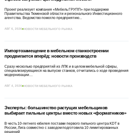
Проект реализует компания «Мебель ГРУПП» при поддержке
Правительства Тюменской области и регионального Инвестиционного
агентства. Ведомство помогло предприятию...
АВГ 6, 2026
НОВОСТИ МЕБЕЛЬНОГО РЫНКА
Импортозамещение в мебельном станкостроении
продвигается вперёд: новости производств
Сразу несколько предприятий из ЛПК и в целом мебельной сферы,
специализирующиеся на выпуске станков, отчитались о ходе проведения
модернизации....
АВГ 4, 2026
НОВОСТИ МЕБЕЛЬНОГО РЫНКА
Эксперты: большинство растущих мебельщиков
выбирает пильные центры вместо новых «форматников»
В честь 10-летнего юбилея поставки первого пильного центра KDT в
России, Лига совместно с заводом подготовила 10 лимитированных
решений