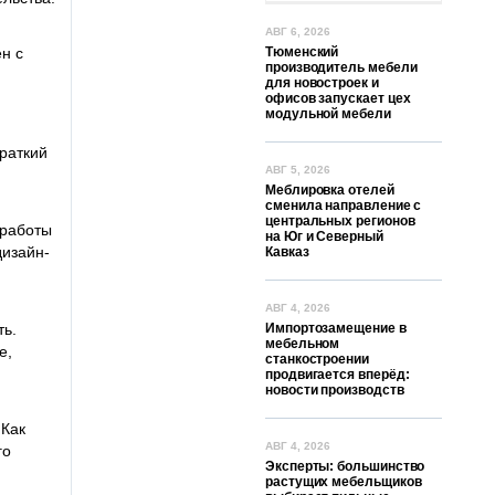
АВГ 6, 2026
н с
Тюменский
производитель мебели
для новостроек и
офисов запускает цех
модульной мебели
краткий
АВГ 5, 2026
Меблировка отелей
сменила направление с
центральных регионов
 работы
на Юг и Северный
дизайн-
Кавказ
АВГ 4, 2026
ть.
Импортозамещение в
мебельном
е,
станкостроении
продвигается вперёд:
новости производств
 Как
АВГ 4, 2026
го
Эксперты: большинство
растущих мебельщиков