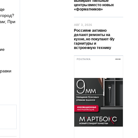
выбирает пильные
центры вместо новых
иде
«форматников»
 город?
ам; При
АВГ 3, 2026
Россияне активно
делают ремонты на
кухне, но покупают б/у
гарнитуры и
встроенную технику
щие
РЕКЛАМА
правки