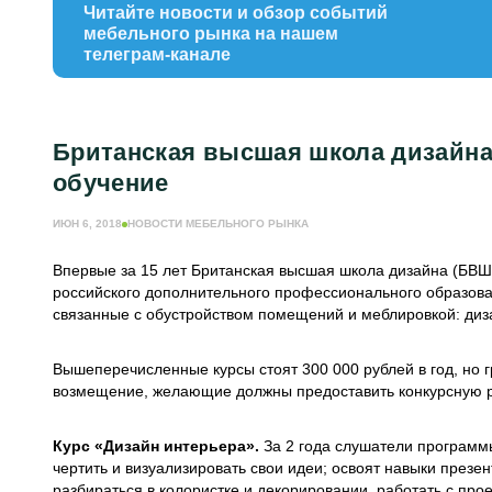
Читайте новости и обзор событий
мебельного рынка на нашем
телеграм-канале
Британская высшая школа дизайна 
обучение
ИЮН 6, 2018
НОВОСТИ МЕБЕЛЬНОГО РЫНКА
Впервые за 15 лет Британская высшая школа дизайна (БВШД
российского дополнительного профессионального образован
связанные с обустройством помещений и меблировкой: диза
Вышеперечисленные курсы стоят 300 000 рублей в год, но 
возмещение, желающие должны предоставить конкурсную р
Курс «Дизайн интерьера».
За 2 года слушатели программы
чертить и визуализировать свои идеи; освоят навыки презен
разбираться в колористке и декорировании, работать с про