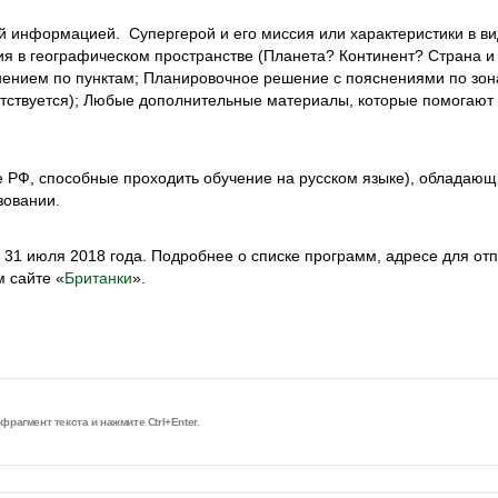
й информацией. Супергерой и его миссия или характеристики в в
ия в географическом пространстве (Планета? Континент? Страна и
нением по пунктам; Планировочное решение с пояснениями по зон
етствуется); Любые дополнительные материалы, которые помогают
е РФ, способные проходить обучение на русском языке), обладаю
зовании.
 31 июля 2018 года. Подробнее о списке программ, адресе для от
 сайте «
Британки
».
рагмент текста и нажмите Ctrl+Enter.