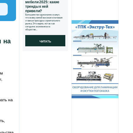
мебели 2025: какие
тренды к ней
привели?
Большинство однозначно скажут,
что всему виной высокая ключевая
ставка и просадка строительного
рынка. Это верно, но так как
сегодня в экономике и в
обществе...
 на
ЧИТАТЬ
мм
ы,
ать на
ть,
ельства.