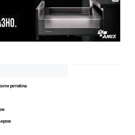
ости ретейла
ум
ьеров