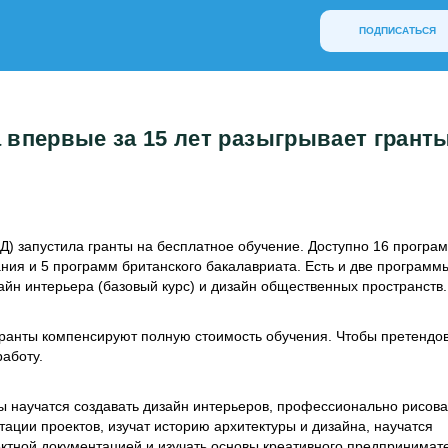
ПОДПИСАТЬСЯ
впервые за 15 лет разыгрывает гранты
) запустила гранты на бесплатное обучение. Доступно 16 програ
ия и 5 программ британского бакалавриата. Есть и две программ
йн интерьера (базовый курс) и дизайн общественных пространств.
гранты компенсируют полную стоимость обучения. Чтобы претендов
аботу.
 научатся создавать дизайн интерьеров, профессионально рисова
тации проектов, изучат историю архитектуры и дизайна, научатся
ектной документацией и изучать основы креативного предпринимат