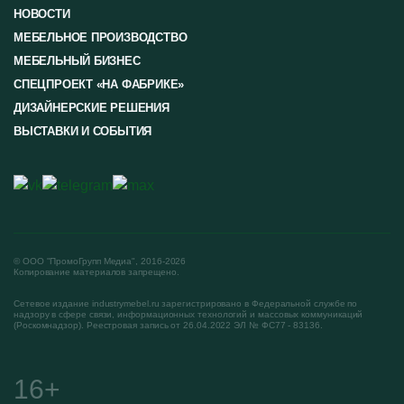
НОВОСТИ
МЕБЕЛЬНОЕ ПРОИЗВОДСТВО
МЕБЕЛЬНЫЙ БИЗНЕС
СПЕЦПРОЕКТ «НА ФАБРИКЕ»
ДИЗАЙНЕРСКИЕ РЕШЕНИЯ
ВЫСТАВКИ И СОБЫТИЯ
© ООО "ПромоГрупп Медиа", 2016-2026
Копирование материалов запрещено.
Сетевое издание industrymebel.ru зарегистрировано в Федеральной службе по
надзору в сфере связи, информационных технологий и массовых коммуникаций
(Роскомнадзор). Реестровая запись от 26.04.2022 ЭЛ № ФС77 - 83136.
16+