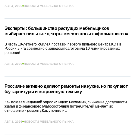
АВГ 4, 2026
НОВОСТИ МЕБЕЛЬНОГО РЫНКА
Эксперты: большинство растущих мебельщиков
выбирает пильные центры вместо новых «форматников»
В честь 10-летнего юбилея поставки первого пильного центра KDT в
России, Лига совместно с заводом подготовила 10 лимитированных
решений
АВГ 4, 2026
НОВОСТИ МЕБЕЛЬНОГО РЫНКА
Россияне активно делают ремонты на кухне, но покупают
б/у гарнитуры и встроенную технику
Как показал недавний опрос «Яндекс.Рекламы», снижение доступности
жилья и финансового благосостояния потребителей меняет их
отношение к ремонту.Как уточнили...
АВГ 3, 2026
НОВОСТИ МЕБЕЛЬНОГО РЫНКА