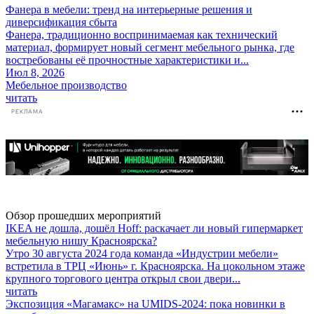
Фанера в мебели: тренд на интерьерные решения и
диверсификация сбыта
Фанера, традиционно воспринимаемая как технический
материал, формирует новый сегмент мебельного рынка, где
востребованы её прочностные характеристики и...
Июл 8, 2026
Мебельное производство
читать
РЕКЛАМА
Обзор прошедших мероприятий
IKEA не дошла, дошёл Hoff: раскачает ли новый гипермаркет
мебельную нишу Красноярска?
Утро 30 августа 2024 года команда «Индустрии мебели»
встретила в ТРЦ «Июнь» г. Красноярска. На цокольном этаже
крупного торгового центра открыл свои двери...
читать
Экспозиция «Магамакс» на UMIDS-2024: пока новинки в