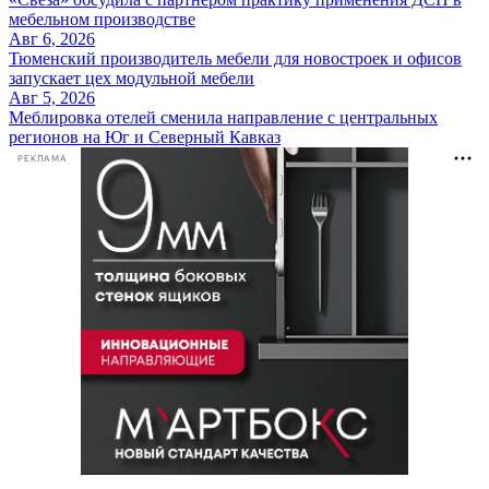
мебельном производстве
Авг 6, 2026
Тюменский производитель мебели для новостроек и офисов
запускает цех модульной мебели
Авг 5, 2026
Меблировка отелей сменила направление с центральных
регионов на Юг и Северный Кавказ
РЕКЛАМА