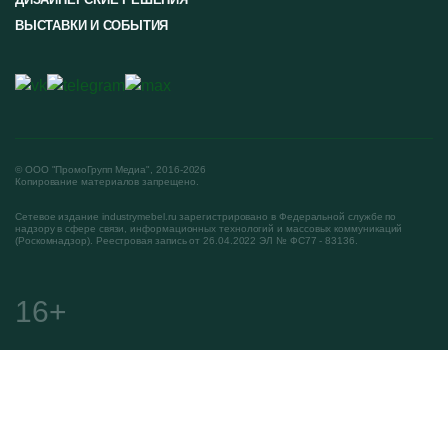
ВЫСТАВКИ И СОБЫТИЯ
© ООО "ПромоГрупп Медиа", 2016-2026
Копирование материалов запрещено.
Сетевое издание industrymebel.ru зарегистрировано в Федеральной службе по
надзору в сфере связи, информационных технологий и массовых коммуникаций
(Роскомнадзор). Реестровая запись от 26.04.2022 ЭЛ № ФС77 - 83136.
16+