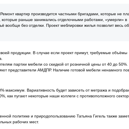
 Ремонт квартир производится частными бригадами, которые не пл
я, которые раньше занимались отделочными работами, «умерли» в
льё вообще без отделки. Проект меблировки жилья позволит весь о
оей продукции. В случае если проект примут, требуемые объёмы
а.
телям партии мебели со скидкой от розничной цены от 40 до 50%.
чняют представители АМДПР. Наличие готовой мебели ненамного по
8% максимум. Вариативность будет зависеть от метража и подобра
50%, как пугают некоторые наши коллеги с противоположного секто
енной политике и природопользованию Татьяна Гигель также замет
льных рабочих мест.