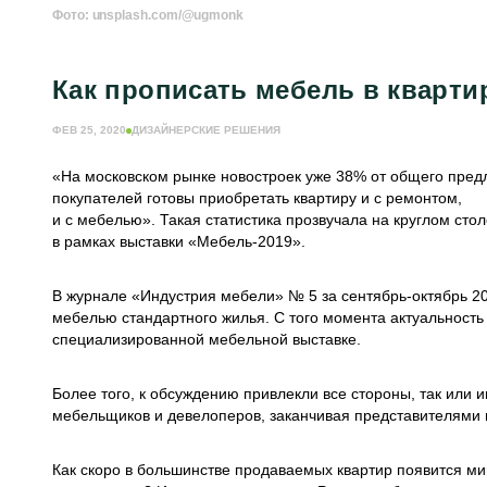
Фото: unsplash.com/@ugmonk
Как прописать мебель в кварти
ФЕВ 25, 2020
ДИЗАЙНЕРСКИЕ РЕШЕНИЯ
«На московском рынке новостроек уже 38% от общего предл
покупателей готовы приобретать квартиру и с ремонтом,
и с мебелью». Такая статистика прозвучала на круглом с
в рамках выставки «Мебель-2019».
В журнале «Индустрия мебели» № 5 за сентябрь-октябрь 2
мебелью стандартного жилья. С того момента актуальност
специализированной мебельной выставке.
Более того, к обсуждению привлекли все стороны, так или
мебельщиков и девелоперов, заканчивая представителями 
Как скоро в большинстве продаваемых квартир появится 