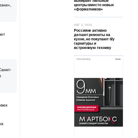
выбирает пильные
зни»,
центры вместо новых
«форматников»
АВГ 3, 2026
Россияне активно
чет
делают ремонты на
кухне, но покупают б/у
гарнитуры и
встроенную технику
РЕКЛАМА
Санкт-
л
овек
ка