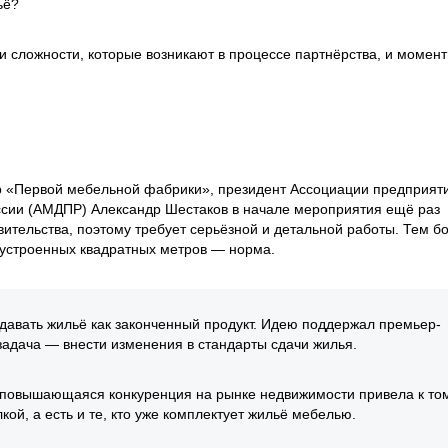
ьё?
 сложности, которые возникают в процессе партнёрства, и момент
ор «Первой мебельной фабрики», президент Ассоциации предприят
ии (АМДПР) Александр Шестаков в начале мероприятия ещё раз
вительства, поэтому требует серьёзной и детальной работы. Тем б
бустроенных квадратных метров — норма.
 сдавать жильё как законченный продукт. Идею поддержал премьер-
задача — внести изменения в стандарты сдачи жилья.
 повышающаяся конкуренция на рынке недвижимости привела к том
ой, а есть и те, кто уже комплектует жильё мебелью.