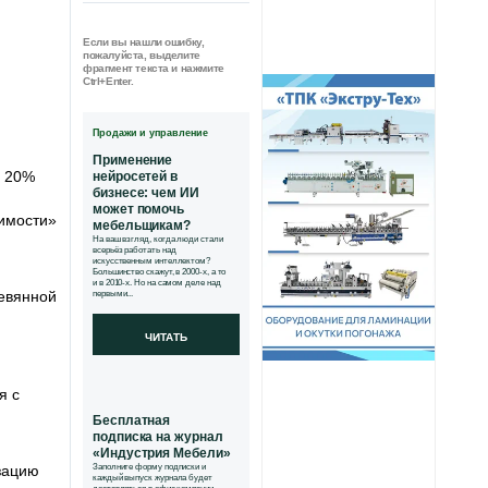
Если вы нашли ошибку,
пожалуйста, выделите
фрагмент текста и нажмите
Ctrl+Enter.
Продажи и управление
Применение
а 20%
нейросетей в
бизнесе: чем ИИ
может помочь
жимости»
мебельщикам?
На ваш взгляд, когда люди стали
всерьёз работать над
искусственным интеллектом?
Большинство скажут, в 2000-х, а то
и в 2010-х. Но на самом деле над
ревянной
первыми...
ЧИТАТЬ
я с
Бесплатная
подписка на журнал
«Индустрия Мебели»
зацию
Заполните форму подписки и
каждый выпуск журнала будет