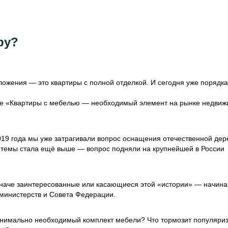
ру?
ожения — это квартиры с полной отделкой. И сегодня уже порядк
толе «Квартиры с мебелью — необходимый элемент на рынке недви
019 года мы уже затрагивали вопрос оснащения отечественной де
ь темы стала ещё выше — вопрос подняли на крупнейшей в России
 иначе заинтересованные или касающиеся этой «истории» — начина
министерств и Совета Федерации.
минимально необходимый комплект мебели? Что тормозит популяри