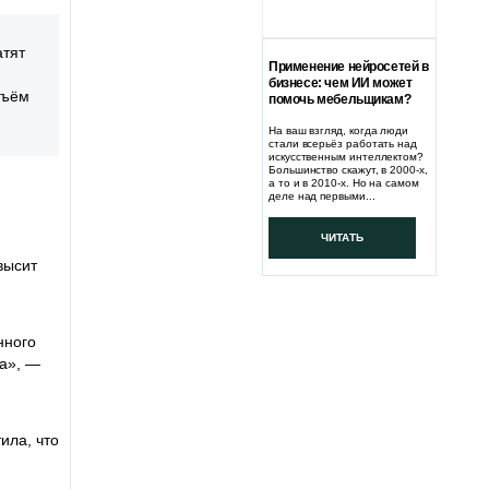
атят
Применение нейросетей в
бизнесе: чем ИИ может
бъём
помочь мебельщикам?
На ваш взгляд, когда люди
стали всерьёз работать над
искусственным интеллектом?
Большинство скажут, в 2000-х,
а то и в 2010-х. Но на самом
деле над первыми...
ЧИТАТЬ
высит
нного
ра», —
ила, что