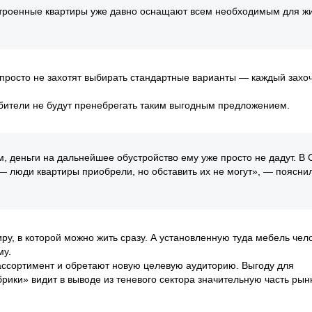
строенные квартиры уже давно оснащают всем необходимым для жи
 просто не захотят выбирать стандартные варианты — каждый захо
ребители не будут пренебрегать таким выгодным предложением.
, деньги на дальнейшее обустройство ему уже просто не дадут. В 
 — люди квартиры приобрели, но обставить их не могут», — поясни
иру, в которой можно жить сразу. А установленную туда мебель чел
му.
ссортимент и обретают новую целевую аудиторию. Выгоду для
ики» видит в выводе из теневого сектора значительную часть рын