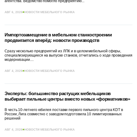
агентства. Ведомство помогло предприятию...
АВГ 6, 2026
НОВОСТИ МЕБЕЛЬНОГО РЫНКА
Импортозамещение в мебельном станкостроении
продвигается вперёд: новости производств
Сразу несколько предприятий из ЛПК и в целом мебельной сферы,
специализирующиеся на выпуске станков, отчитались о ходе проведения
модернизации....
АВГ 4, 2026
НОВОСТИ МЕБЕЛЬНОГО РЫНКА
Эксперты: большинство растущих мебельщиков
выбирает пильные центры вместо новых «форматников»
В честь 10-летнего юбилея поставки первого пильного центра KDT в
России, Лига совместно с заводом подготовила 10 лимитированных
решений
АВГ 4, 2026
НОВОСТИ МЕБЕЛЬНОГО РЫНКА