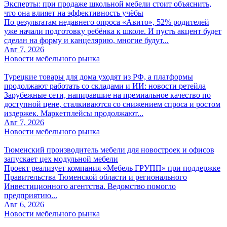
Эксперты: при продаже школьной мебели стоит объяснить,
что она влияет на эффективность учёбы
По результатам недавнего опроса «Авито», 52% родителей
уже начали подготовку ребёнка к школе. И пусть акцент будет
сделан на форму и канцелярию, многие будут...
Авг 7, 2026
Новости мебельного рынка
Турецкие товары для дома уходят из РФ, а платформы
продолжают работать со складами и ИИ: новости ретейла
Зарубежные сети, напиравшие на премиальное качество по
доступной цене, сталкиваются со снижением спроса и ростом
издержек. Маркетплейсы продолжают...
Авг 7, 2026
Новости мебельного рынка
Тюменский производитель мебели для новостроек и офисов
запускает цех модульной мебели
Проект реализует компания «Мебель ГРУПП» при поддержке
Правительства Тюменской области и регионального
Инвестиционного агентства. Ведомство помогло
предприятию...
Авг 6, 2026
Новости мебельного рынка