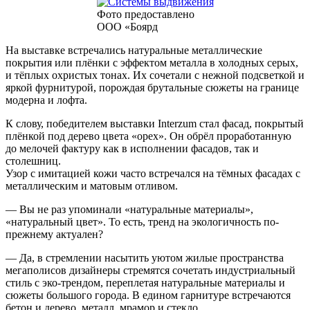
Фото предоставлено
ООО «Боярд
На выставке встречались натуральные металлические
покрытия или плёнки с эффектом металла в холодных серых,
и тёплых охристых тонах. Их сочетали с нежной подсветкой и
яркой фурнитурой, порождая брутальные сюжеты на границе
модерна и лофта.
К слову, победителем выставки Interzum стал фасад, покрытый
плёнкой под дерево цвета «орех». Он обрёл проработанную
до мелочей фактуру как в исполнении фасадов, так и
столешниц.
Узор с имитацией кожи часто встречался на тёмных фасадах с
металлическим и матовым отливом.
— Вы не раз упоминали «натуральные материалы»,
«натуральный цвет». То есть, тренд на экологичность по-
прежнему актуален?
— Да, в стремлении насытить уютом жилые пространства
мегаполисов дизайнеры стремятся сочетать индустриальный
стиль с эко-трендом, переплетая натуральные материалы и
сюжеты большого города. В едином гарнитуре встречаются
бетон и дерево, металл, мрамор и стекло.