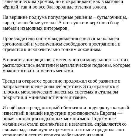
гальваническим хромом, но и окрашивают как в матовый
чёрный, так и во все благородные оттенки золота.
На вершине подиума популярные решения – бутылочницы,
карго, волшебные уголки. А вот сушки в верхнюю базу
выбыли из модных интерьеров.
Производители систем выдвижения гонятся за большей
эргономикой и увеличением свободного пространства и
стремятся к исключительно тонким боковинам.
В организации ящиков заметен упор на модульность – в них
расположились делители и металлические поддоны, которые
можно тасовать и менять местами.
Тренд на открытое хранение продолжил своё развитие в
направлении к ещё большей эстетике. Это отразилось в
плоских металлических навесных системах в стильном
покрытии и минималистичном дизайне.
И ещё один тренд, который обозначил и подчеркнул каждый
известный в нашей индустрии производитель Европы —
новая концепция подъёмных механизмов. Подъёмные
механизмы стали компактнее и незаметнее, справляются со
своими задачами лучше прежнего и отныне предполагают
установку в стенку корпуса мебельного изделия.