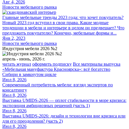
Авг 4, 2026
Новости мебельного рынка
Главные мебельные тренды 2023 года: что хочет покупатель?
Новый 2023 год вступил в свои права. Какие модные
тенденции в мебели и интерьере в целом он предвещает? Что
предложить покупателю? Конечно, мебельные формы и...
Янв 2, 2023
Новости мебельного рынка
Индустрия мебели 2026 №2
апрель - июнь, 2026 г.
читать журнал
оформить подписку
Все материалы выпуска
«Мебельная мануфактура Красноярска»: всё богатство
Сибири в замкнутом цикле
Июл 8, 2026
Современный потребитель мебели: взгляд экспертов по
консалтингу
Июл 8, 2026
Выставка UMIDS-2026 — оплот стабильности в море кризиса:
экспозиция амбициозных решений (часть 1)
Июл 8, 2026
Выставка UMIDS-2026: дизайн и технологии вне кризиса или
для его преодоления? (часть 2)
Июл 8, 2026