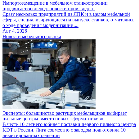
Импортозамещение в мебельном станкостроении
продвигается вперёд: новости производств
Сразу несколько предприятий из ЛПК и в целом мебельной
сферы, специализирующиеся на выпуске станков, отчитались
о ходе проведения модернизации....
Авг 4, 2026
Новости мебельного рынка
Эксперты: большинство растущих мебельщиков выбирает
пильные центры вместо новых «форматников»
В честь 10-летнего юбилея поставки первого пильного центра
KDT в России, Лига совместно с заводом подготовила 10
лимитированных решений