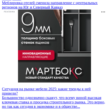
Меблировка отелей сменила направление с центральных
регионов на Юг и Северный Кавказ
РЕКЛАМА
Ситуация на рынке мебели 2025: какие тренды к ней
привели?
Большинство однозначно скажут, что всему виной высокая
ключевая ставка и просадка строительного рынка. Это верно,
но так как сегодня в экономике и в обществе...