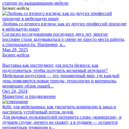
стартап по выращиванию мебели
Бизнес-кейсы
Любовь со второго взгляда: как из других профессий приходят
в мебельную нишу
Согласно исследованиям последних двух лет, многие
россияне стали задумываться о смене не просто места работы,
а специальности. Например, в...
Мар 28, 2025
Бизнес-кейсы
Выставка как инструмент для роста бизнеса: как
подготовиться, чтобы получить желаемый результат?
Мебельная индустрия — это динамичный мир, где каждый
день появляются новые тренды, технологии и материалы,
меняющие облик нашей...
Окт 24, 2024
Маркетинг и продвижение
Кейс для мебельщика: как увеличить конверсию в заказ и
настроить устойчивый поток лидов
Для рядовых пользователей интернета слово «конверсия», в
лучшем случае, ничего не скажет, а в худшем — останется
непонятным термином и...