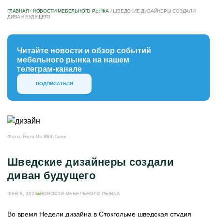
ГЛАВНАЯ
/
НОВОСТИ МЕБЕЛЬНОГО РЫНКА
/
ШВЕДСКИЕ ДИЗАЙНЕРЫ СОЗДАЛИ
ДИВАН БУДУЩЕГО
Читайте новости и обзор событий
мебельного рынка на нашем
телеграм-канале
ПОДПИСАТЬСЯ
Фото: Form Us With Love
Шведские дизайнеры создали
диван будущего
ФЕВ 9, 2023
НОВОСТИ МЕБЕЛЬНОГО РЫНКА
Во время Недели дизайна в Стокгольме шведская студия