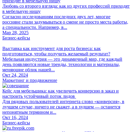
Любовь со второго взгляда: как из других профессий приходят
в мебельную нишу
Согласно исследованиям последних двух лет, многие
россияне стали задумываться о смене не просто места работы,
а специальности. Например, в...
Мар 28, 2025
Бизнес-кейсы
Выставка как инструмент для роста бизнеса: как
подготовиться, чтобы получить желаемый результат?
Мебельная индустрия — это динамичный мир, где каждый
день появляются новые тренды, технологии и материалы,
меняющие облик нашей...
Окт 24, 2024
Маркетинг и продвижение
Кейс для мебельщика: как увеличить конверсию в заказ и
настроить устойчивый поток лидов
Для рядовых пользователей интернета слово «конверсия», в
лучшем случае, ничего не скажет, а в худшем — останется
непонятным термином и...
Окт 16, 2024
Бизнес-кейсы