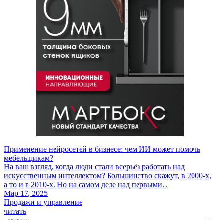
Применение нейросетей в бизнесе: чем ИИ может помочь
мебельщикам?
На ваш взгляд, когда люди стали всерьёз работать над
искусственным интеллектом? Большинство скажут, в 2000-х,
а то и в 2010-х. Но на самом деле над первыми...
Мар 17, 2025
Продажи и управление
читать