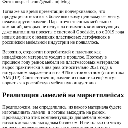
Фото: unsplash.com/@nathanrjliving
Тогда же во время презентации подчёркивалось, что
продукция относится к более высокому ценовому сегменту,
нежели другие ламели. Пара отечественных мебельных
компаний, которых не испугала стоимость комплектующих,
даже выполнила проекты с системой Goodside, но с 2019 года
новых данных о немецких пластиковых латофлексах в
российской мебельной индустрии не появлялось.
Вероятно, стереотип потребителей о пластике как
ненадёжном материале уходит в прошлое. Поэтому в
прошлом году рынок мебели из пластмассовых материалов
вырос практически в два раза относительно 2021 года в
натуральном выражении и на 91% в стоимостном (статистика
АМДПР). Соответственно, ламели из пластика ещё могут
ворваться в российскую мебельную индустрию.
Реализация ламелей на маркетплейсах
Предположим, вы определились, из какого материала будете
изготавливать ламели, и готовы выходить на рынок.
Производство этих комплектующих для мебели можно
назвать довольно выгодным бизнесом. И не только по числу
запросов, включающих оптовые предложения, но и по