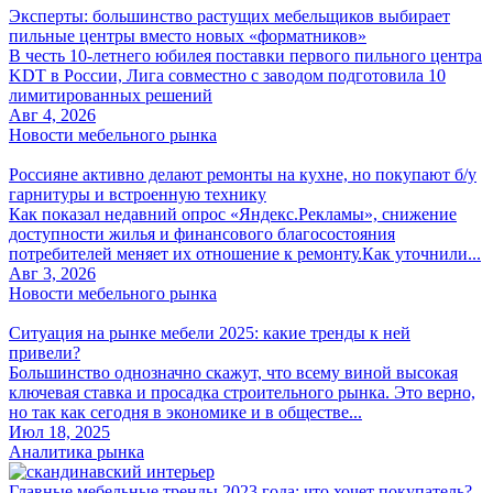
Эксперты: большинство растущих мебельщиков выбирает
пильные центры вместо новых «форматников»
В честь 10-летнего юбилея поставки первого пильного центра
KDT в России, Лига совместно с заводом подготовила 10
лимитированных решений
Авг 4, 2026
Новости мебельного рынка
Россияне активно делают ремонты на кухне, но покупают б/у
гарнитуры и встроенную технику
Как показал недавний опрос «Яндекс.Рекламы», снижение
доступности жилья и финансового благосостояния
потребителей меняет их отношение к ремонту.Как уточнили...
Авг 3, 2026
Новости мебельного рынка
Ситуация на рынке мебели 2025: какие тренды к ней
привели?
Большинство однозначно скажут, что всему виной высокая
ключевая ставка и просадка строительного рынка. Это верно,
но так как сегодня в экономике и в обществе...
Июл 18, 2025
Аналитика рынка
Главные мебельные тренды 2023 года: что хочет покупатель?