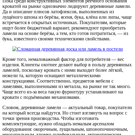
Пока среди конструктивных элементов реечного основания
кроватей на рынке однозначно лидируют деревянные ламели.
Да и описание плюсов латофлексов, выполненных из
лущёного шпона из берёзы, ясеня, бука, клёна или липы, чаще
встречается в открытых источниках. Покупателям, которые
ищут более бюджетный вариант, рекомендуют приобретать
ламели на основе берёзы, а тем, кто готов потратиться, — из
бука, известного своими техническими свойствами.
Кроме того, немаловажный фактор для потребителя — вес
изделия. Клиенты охотнее делают выбор в пользу деревянных
ламелей, поскольку кровать с ними выходит более лёгкой,
нежели та, которую оснащают металлическими
конструкциями. Соответственно, предметов мебели с
ламелями, выполненными из металла, на рынке не так много.
Чаще всего из-за веса такую фурнитуру устанавливают на
кровати с подъёмными механизмами.
Словом, деревянные ламели — актуальный товар, покупатели
на который всегда найдутся. Но стоит взглянуть на вопрос с
точки зрения производства. Чтобы изготовить
комплектующие, нужно обладать немалым арсеналом
оборудования: окорочным, лущильным, шпонопочиночным,
многопильным, кромко-шлифовальным, автоматическим