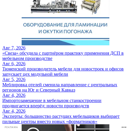
Авг 7, 2026
«Свеза» обсудила с партнёром практику применения ДСП в
мебельном производстве
Авг 6, 2026
Тюменский производитель мебели для новостроек и офисов
запускает цех модульной мебели
Авг 5, 2026
Меблировка отелей сменила направление с центральных
регионов на Юг и Северный Кавказ
Авг 4, 2026
Импортозамещение в мебельном станкостроении
продвигается вперёд: новости производств
Авг 4, 2026
Эксперты: большинство растущих мебельщиков выбирает
пильные центры вместо новых «форматников»
РЕКЛАМА